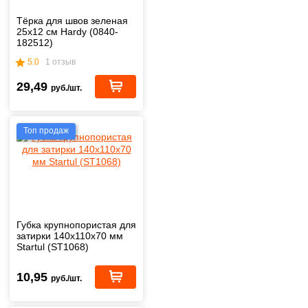
Тёрка для швов зеленая
25х12 см Hardy (0840-
182512)
5.0
1 отзыв
29,49
руб./шт.
Топ продаж
Губка крупнопористая для
затирки 140x110x70 мм
Startul (ST1068)
10,95
руб./шт.