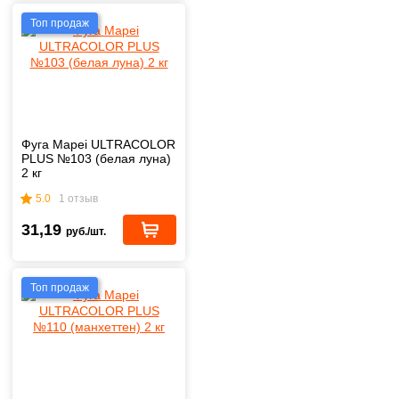
Топ продаж
Фуга Mapei ULTRACOLOR
PLUS №103 (белая луна)
2 кг
5.0
1 отзыв
31,19
руб./шт.
Топ продаж