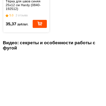
Тёрка для швов синяя
25х12 см Hardy (0840-
192512)
5.0
2 отзыва
35,37
руб./шт.
Видео: секреты и особенности работы с
фугой