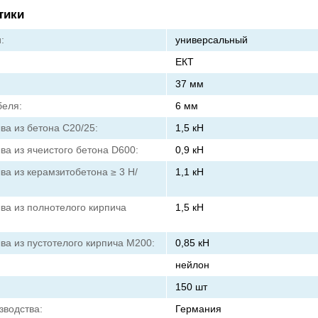
тики
:
универсальный
ЕКТ
37 мм
беля:
6 мм
ва из бетона С20/25:
1,5 кН
ва из ячеистого бетона D600:
0,9 кН
ва из керамзитобетона ≥ 3 Н/
1,1 кН
ва из полнотелого кирпича
1,5 кН
ва из пустотелого кирпича М200:
0,85 кН
нейлон
150 шт
зводства:
Германия