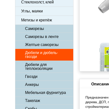
Стеклохолст, клей
Углы, маяки
Метизы и крепёж
Саморезы
Саморезы в ленте
Желтые саморезы
Дюбели и дюбель-
гвозди
Дюбели для
теплоизоляции
Гвозди
Описани
Анкеры
Мебельная фурнитура
Предназначен 
Такелаж
дерева, ДСП, г
стройматериал
Скобы