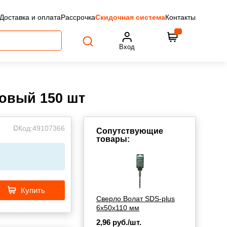
Доставка и оплата
Рассрочка
Скидочная система
Контакты
Вход
овый 150 шт
Код:
49107366
Сопутствующие
товары:
Купить
Сверло Волат SDS-plus
6х50х110 мм
2,96
руб./шт.