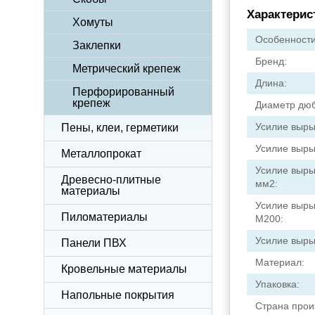
Характерис
Хомуты
Особенности
Заклепки
Бренд:
Метрический крепеж
Длина:
Перфорированный
крепеж
Диаметр дю
Усилие выры
Пены, клеи, герметики
Усилие выры
Металлопрокат
Усилие выры
Древесно-плитные
мм2:
материалы
Усилие выры
Пиломатериалы
М200:
Усилие выры
Панели ПВХ
Материал:
Кровельные материалы
Упаковка:
Напольные покрытия
Страна прои