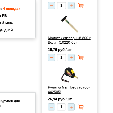
а
4 складах
и РБ
о 8 мес.
д. дней
2 мес.
Молоток слесарный 800 г
а
8 мес.
Волат (10220-08)
купок
2 мес.
18,76
руб./шт.
UN
3 мес.
Рулетка 5 м Hardy (0700-
442505)
26,94
руб./шт.
шурупов для
м