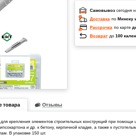
Самовывоз
сегодня н
Доставка
по
Минску 
Рассрочка
по карте
д
Возврат
до
100 кален
Халва
Черепах
Карта по
Карта F
е товара
Отзывы
для крепления элементов строительных конструкций при помощи 
ипсокартона и др. к бетону, кирпичной кладке, а также к пустотелы
ам. В упаковке 150 шт.