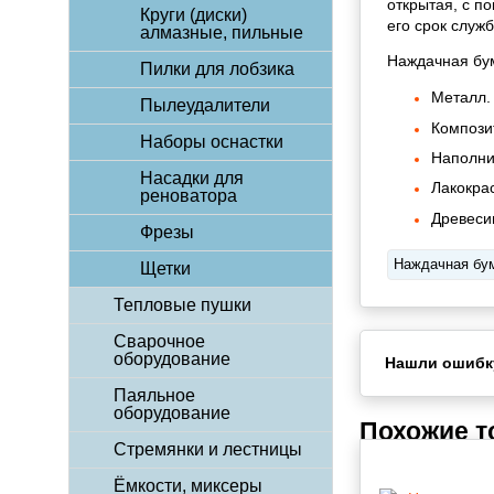
открытая, с п
Круги (диски)
его срок служ
алмазные, пильные
Наждачная бу
Пилки для лобзика
Металл.
Пылеудалители
Композит
Наборы оснастки
Наполни
Насадки для
Лакокра
реноватора
Древеси
Фрезы
Наждачная бу
Щетки
Тепловые пушки
Сварочное
оборудование
Нашли ошибк
Паяльное
оборудование
Похожие 
Стремянки и лестницы
Ёмкости, миксеры