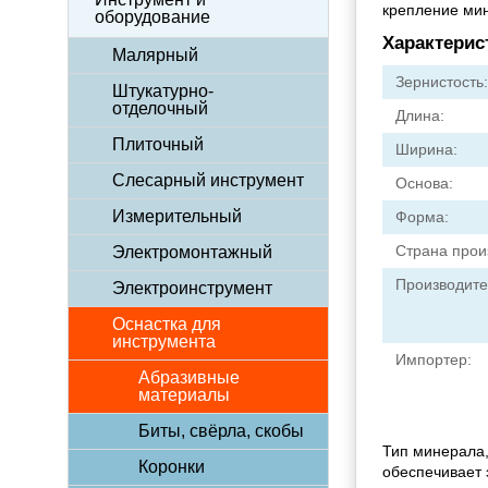
крепление мин
оборудование
Характерис
Малярный
Зернистость:
Штукатурно-
отделочный
Длина:
Плиточный
Ширина:
Слесарный инструмент
Основа:
Измерительный
Форма:
Страна прои
Электромонтажный
Производите
Электроинструмент
Оснастка для
инструмента
Импортер:
Абразивные
материалы
Биты, свёрла, скобы
Тип минерала,
Коронки
обеспечивает