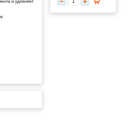
мента и удлиняет
в: