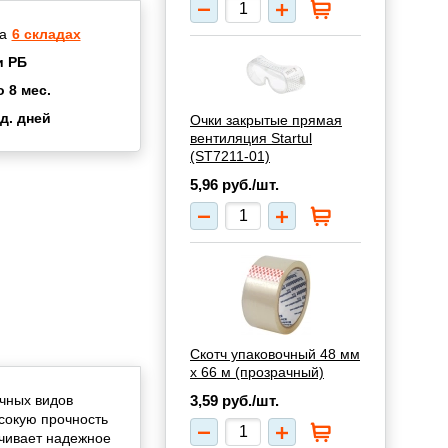
а
6 складах
и РБ
о 8 мес.
д. дней
Очки закрытые прямая
2 мес.
вентиляция Startul
(ST7211-01)
а
8 мес.
5,96
руб./шт.
купок
2 мес.
UN
3 мес.
Скотч упаковочный 48 мм
х 66 м (прозрачный)
чных видов
3,59
руб./шт.
ысокую прочность
ечивает надежное