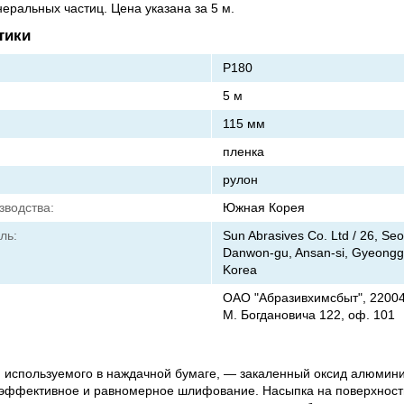
еральных частиц. Цена указана за 5 м.
тики
Р180
5 м
115 мм
пленка
рулон
зводства:
Южная Корея
ль:
Sun Abrasives Co. Ltd / 26, Se
Danwon-gu, Ansan-si, Gyeonggi
Korea
ОАО "Абразивхимсбыт", 220040,
М. Богдановича 122, оф. 101
 используемого в наждачной бумаге, — закаленный оксид алюмини
 эффективное и равномерное шлифование. Насыпка на поверхност